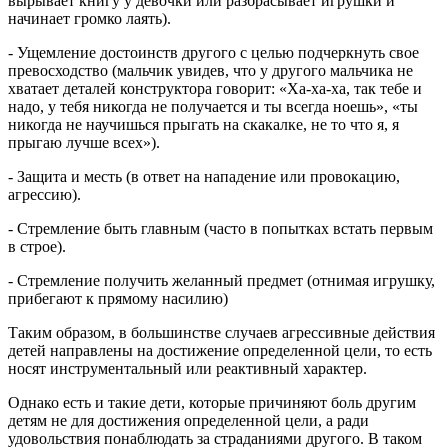
вырывает книгу у девочки или разбрасывает игрушки и
начинает громко лаять).
- Ущемление достоинств другого с целью подчеркнуть свое
превосходство (мальчик увидев, что у другого мальчика не
хватает деталей конструктора говорит: «Ха-ха-ха, так тебе и
надо, у тебя никогда не получается и ты всегда ноешь», «ты
никогда не научишься прыгать на скакалке, не то что я, я
прыгаю лучше всех»).
- Защита и месть (в ответ на нападение или провокацию,
агрессию).
- Стремление быть главным (часто в попытках встать первым
в строе).
- Стремление получить желанный предмет (отнимая игрушку,
прибегают к прямому насилию)
Таким образом, в большинстве случаев агрессивные действия
детей направлены на достижение определенной цели, то есть
носят инструментальный или реактивный характер.
Однако есть и такие дети, которые причиняют боль другим
детям не для достижения определенной цели, а ради
удовольствия понаблюдать за страданиями другого. В таком