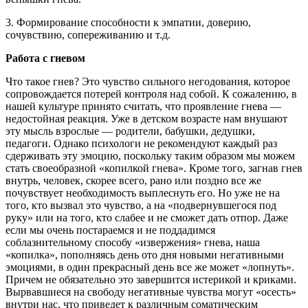
3. Формирование способности к эмпатии, доверию,
сочувствию, сопереживанию и т.д.
Работа с гневом
Что такое гнев? Это чувство сильного негодования, которое
сопровождается потерей контроля над собой. К сожалению, в
нашей культуре принято считать, что проявление гнева —
недостойная реакция. Уже в детском возрасте нам внушают
эту мысль взрослые — родители, бабушки, дедушки,
педагоги. Однако психологи не рекомендуют каждый раз
сдерживать эту эмоцию, поскольку таким образом мы можем
стать своеобразной «копилкой гнева». Кроме того, загнав гнев
внутрь, человек, скорее всего, рано или поздно все же
почувствует необходимость выплеснуть его. Но уже не на
того, кто вызвал это чувство, а на «подвернувшегося под
руку» или на того, кто слабее и не сможет дать отпор. Даже
если мы очень постараемся и не поддадимся
соблазнительному способу «извержения» гнева, наша
«копилка», пополняясь день ото дня новыми негативными
эмоциями, в один прекрасный день все же может «лопнуть».
Причем не обязательно это завершится истерикой и криками.
Вырвавшиеся на свободу негативные чувства могут «осесть»
внутри нас, что приведет к различным соматическим