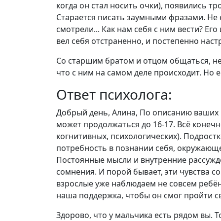
когда он стал носить очки), появились тр
Старается писать заумными фразами. Не см
смотрели... Как нам себя с ним вести? Его
вел себя отстраненно, и постепенно настр
Со старшим братом и отцом общаться, не о
что с ним на самом деле происходит. Но 
Ответ психолога:
Добрый день, Алина, По описанию ваших 
может продолжаться до 16-17. Всё конеч
когнитивных, психологических). Подростк
потребность в познании себя, окружающег
Постоянные мысли и внутренние рассужде
сомнения. И порой бывает, эти чувства 
взрослые уже наблюдаем не совсем ребён
наша поддержка, чтобы он смог пройти св
Здорово, что у мальчика есть рядом вы. 