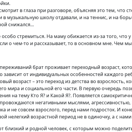
ойки.
отрит в глаза при разговоре, объясняя это тем, что сте
 и в музыкальную школу отдавали, и на теннис, и на борь
ой снижался...
собо стремиться. На маму обижается из-за того, что у н
если о чем-то и рассказывает, то в основном мне. Чем 
переживаний брат проживает переходный возраст, которы
но зависит от индивидуальных особенностей каждого реб
овый возраст – это переход из детства во взрослость, к
о мира и социальной его части. В первую очередь позн
ния на тему Кто Я? и Какой Я?. Появляется самокритичн
сопровождаются негативными мыслями, агрессивностью, 
ка и не совсем взрослого, перед нами подросток. И ко
ой нелегкий возрастной период не в одиночку, а с нами
Тот близкий и родной человек, с которым можно подели